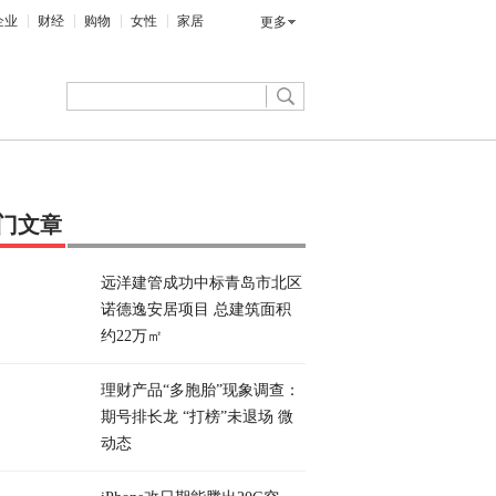
企业
财经
购物
女性
家居
更多
门文章
远洋建管成功中标青岛市北区
诺德逸安居项目 总建筑面积
约22万㎡
理财产品“多胞胎”现象调查：
期号排长龙 “打榜”未退场 微
动态