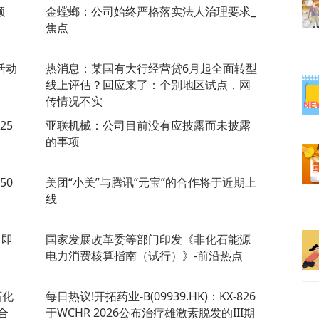
额
金螳螂：公司始终严格落实法人治理要求_
焦点
活动
热消息：某国有大行经营贷6月起全面转型
线上评估？回应来了：个别地区试点，网
传情况不实
25
亚联机械：公司目前没有应披露而未披露
的事项
50
美团“小美”与腾讯“元宝”的合作将于近期上
线
 即
国家发展改革委等部门印发《非化石能源
电力消费核算指南（试行）》-前沿热点
石化
每日热议!开拓药业-B(09939.HK)：KX-826
合
于WCHR 2026公布治疗雄激素脱发的III期