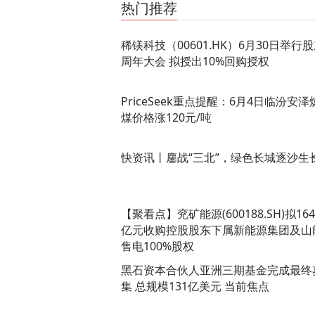
热门推荐
稀镁科技（00601.HK）6月30日举行
周年大会 拟授出10%回购授权
PriceSeek重点提醒：6月4日临汾安泽
煤价格涨120元/吨
快资讯丨鏖战“三北”，绿色长城逐沙生
【聚看点】兖矿能源(600188.SH)拟164.
亿元收购控股股东下属新能源集团及山
售电100%股权
黑石资本合伙人亚洲三期基金完成最终
集 总规模131亿美元 当前焦点