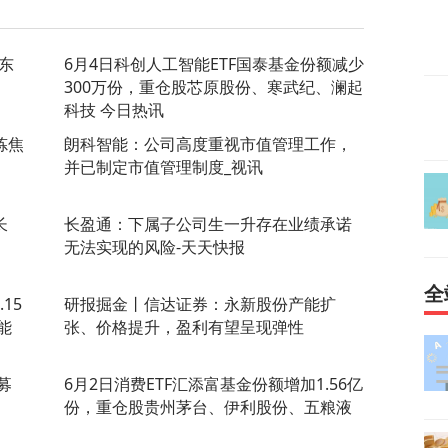
股东
6月4日科创人工智能ETF国泰基金份额减少
300万份，重仓股芯原股份、寒武纪、澜起
科技 今日热讯
炼焦
朗科智能：公司高度重视市值管理工作，
并已制定市值管理制度_视讯
长
长盈通：下属子公司生一升存在业绩承诺
无法实现的风险-天天快报
全
15
研报掘金丨信达证券：永新股份产能扩
能
张、价格提升，盈利有望呈现弹性
募
6月2日消费ETF汇添富基金份额增加1.56亿
份，重仓股贵州茅台、伊利股份、五粮液