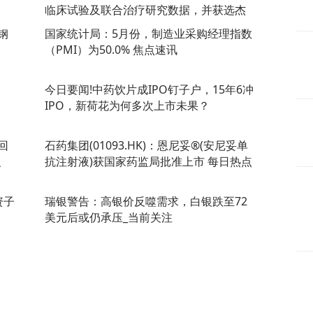
临床试验及联合治疗研究数据，并获选杰
出海报
钢
国家统计局：5月份，制造业采购经理指数
（PMI）为50.0% 焦点速讯
今日要闻!中药饮片成IPO钉子户，15年6冲
IPO，新荷花为何多次上市未果？
回
石药集团(01093.HK)：恩尼妥®(安尼妥单
、
抗注射液)获国家药监局批准上市 每日热点
资子
瑞银警告：高银价反噬需求，白银跌至72
美元后或仍承压_当前关注