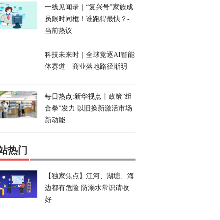
一线见闻录｜“复兴号”家族成
员限时同框！谁跑得最快？-
当前热议
科技未来时｜全球竞逐AI智能
体赛道 商业落地路径渐明
每日热点:新华视点丨政策“组
合拳”发力 以旧换新激活市场
新动能
站热门
【独家焦点】江河、湖塘、海
边都有危险 防溺水常识请收
好