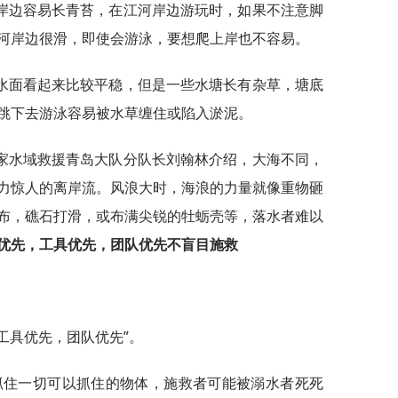
岸边容易长青苔，在江河岸边游玩时，如果不注意脚
河岸边很滑，即使会游泳，要想爬上岸也不容易。
水面看起来比较平稳，但是一些水塘长有杂草，塘底
跳下去游泳容易被水草缠住或陷入淤泥。
家水域救援青岛大队分队长刘翰林介绍，大海不同，
力惊人的离岸流。风浪大时，海浪的力量就像重物砸
布，礁石打滑，或布满尖锐的牡蛎壳等，落水者难以
先，工具优先，团队优先
不盲目施救
，工具优先，团队优先”。
抓住一切可以抓住的物体，施救者可能被溺水者死死