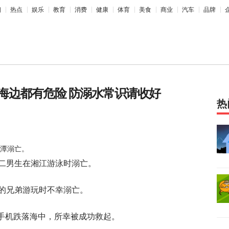
相
热点
娱乐
教育
消费
健康
体育
美食
商业
汽车
品牌
海边都有危险 防溺水常识请收好
热
水潭溺亡。
大二男生在湘江游泳时溺亡。
右的兄弟游玩时不幸溺亡。
捡手机跌落海中，所幸被成功救起。