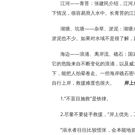
江河——青苔：张建民介绍，江河
下情况，很容易滑入水中。长青苔的江
湖塘、坑塘——杂草、淤泥：湖塘
淤泥也不少。如果对水域不是很了解，
海边——浪涌、离岸流、礁石：国
它的危险来自不断变化的浪涌，以及威
下，能把人拍晕卷走。一些海岸礁石密
自行上岸，救援难度也很大。
岸上优
1.“不盲目施救”是铁律。
2.尽量不要徒手救援，“岸上优先
“溺水者往往比较慌张，会本能地