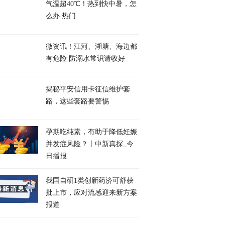
气温超40℃！热到快中暑，怎
么办 热门
微资讯！江河、湖塘、海边都
有危险 防溺水常识请收好
揭秘平安信用卡征信维护套
路，这些套路要警惕
孕期吃纯素，有助于降低妊娠
并发症风险？丨中新真探_今
日播报
我国自研1类创新药济可舒获
批上市，应对流感迎来新方案
报道