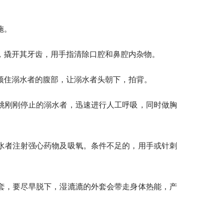
施。
，撬开其牙齿，用手指清除口腔和鼻腔内杂物。
顶住溺水者的腹部，让溺水者头朝下，拍背。
跳刚刚停止的溺水者，迅速进行人工呼吸，同时做胸
水者注射强心药物及吸氧。条件不足的，用手或针刺
套，要尽早脱下，湿漉漉的外套会带走身体热能，产