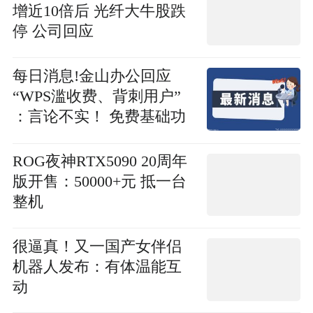
增近10倍后 光纤大牛股跌
停 公司回应
每日消息!金山办公回应
“WPS滥收费、背刺用户”
：言论不实！ 免费基础功
能绝不收费，少数AI办公
智能体等高成本服务，会
ROG夜神RTX5090 20周年
独立计费，用户按需购买
版开售：50000+元 抵一台
整机
很逼真！又一国产女伴侣
机器人发布：有体温能互
动