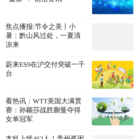
焦点播报:节令之美丨小
暑：黔山风过处，一夏清
凉来
蔚来ES9在沪交付突破一千
台
看热讯：WTT美国大满贯
赛：孙颖莎战胜蒯曼夺得
女单冠军
本科上线462人！贵州孤困