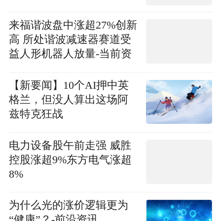
来福谐波盘中涨超27%创新
高 所处谐波减速器赛道受
益人形机器人放量-当前资
讯
【新要闻】10个AI押中英
格兰，但没人算出这场阿
兹特克狂战
电力设备股午前走强 威胜
控股涨超9%东方电气涨超
8%
为什么光的涨价逻辑更为
“健康”？-前沿资讯