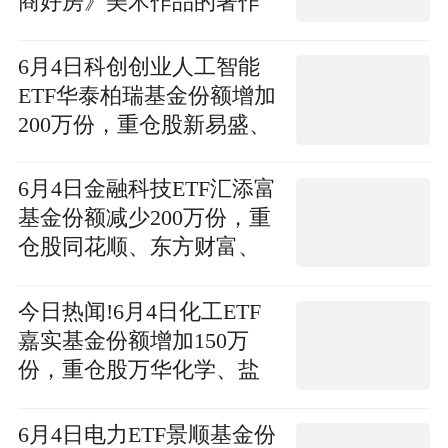
商好房》美术作品的著作
权
6月4日科创创业人工智能
ETF华泰柏瑞基金份额增加
200万份，重仓股新易盛、
澜起科技、中际旭创_焦点
关注
6月4日金融科技ETF汇添富
基金份额减少200万份，重
仓股同花顺、东方财富、
恒生电子|焦点速看
今日热闻!6月4日化工ETF
嘉实基金份额增加150万
份，重仓股万华化学、盐
湖股份、天赐材料
6月4日电力ETF景顺基金份