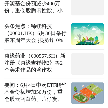
开源基金份额减少400万
份，重仓股腾讯控股、小
米集团-W、阿里巴巴-W
头条焦点：稀镁科技
（00601.HK）6月30日举行
股东周年大会 拟授出10%
回购授权
康缘药业（600557.SH）新
注册《康缘吉祥物2》等2
个美术作品的著作权
要闻：6月4日中药ETF鹏华
基金份额增加50万份，重
仓股云南白药、片仔癀、
东阿阿胶