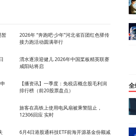
易暂
2026年 “奔跑吧·少年”河北省百团红色驿传
接力跑活动圆满举行
日
渭水逐浪迎健儿 2026年中国桨板精英联赛
咸阳站将启
册申
【播资讯】一季度：免税店概念股毛利润
全
排行榜（前20股票盘点）
旅客在高铁上使用电风扇被乘警阻止，
12306回应 实时
失
6月4日港股通科技ETF前海开源基金份额减