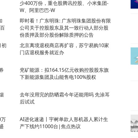
少400万份，重仓股腾讯控股、小米集团-
W、阿里巴巴-W
加
即时看！广东明珠: 广东明珠集团股份有限
、百
公司关于控股股东及其一致行动人部分股
份质押及部分股份解除质押的公告
月初
北京离境退税商店再扩容，苏宁易购10家
门店退税服务就近办
券
兖矿能源：拟164.15亿元收购控股股东旗
下新能源集团及山能售电100%股权
烟
去年没用完的防晒霜今年还能用吗 先涂耳
后试试
0万
AI进化速递丨宇树单款人形机器人累计生
盛
产下线约11000台|焦点热议