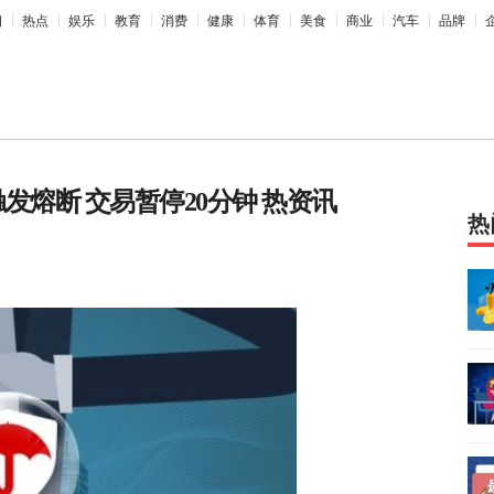
相
热点
娱乐
教育
消费
健康
体育
美食
商业
汽车
品牌
触发熔断 交易暂停20分钟 热资讯
热