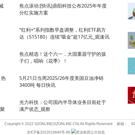
减
焦点滚动:[快讯]鼎阳科技公布2025年年度
分红实施方案
“红利+”系列指数早盘调整，红利ETF易方
达（515180）连续“吸金”超17亿元_观速讯
、
焦点精选！这个六一，大国重器守护的孩
子们，唱响《花季》！
|热
5月21日当周2025/26年度美国豆油净销
3400吨 每日快讯
光力科技：公司国内半导体业务目前处于
日聚
满产状态_观察
Copyright © 2022 SZONLINE(SZONLINE.CN) All Rights Reserved.
邮箱：
9
京ICP备2022016840号-96
营业执照公示信息