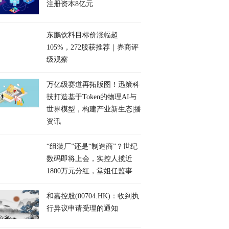
注册资本8亿元
东鹏饮料目标价涨幅超
105%，272股获推荐｜券商评
级观察
万亿级赛道再拓版图！迅策科
技打造基于Token的物理AI与
世界模型，构建产业新生态|播
资讯
“组装厂”还是“制造商”？世纪
数码即将上会，实控人揽近
1800万元分红，堂姐任监事
和嘉控股(00704.HK)：收到执
行异议申请受理的通知