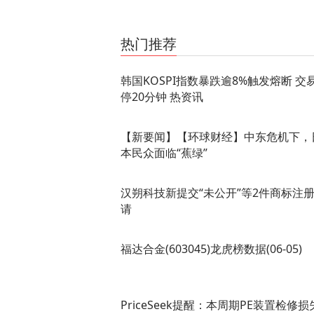
关键词：
韩国KOSPI指数暴跌逾8触发熔断
交易暂
热门推荐
韩国KOSPI指数暴跌逾8%触发熔断 交
停20分钟 热资讯
【新要闻】【环球财经】中东危机下，
本民众面临“蕉绿”
汉朔科技新提交“未公开”等2件商标注
请
福达合金(603045)龙虎榜数据(06-05)
PriceSeek提醒：本周期PE装置检修损