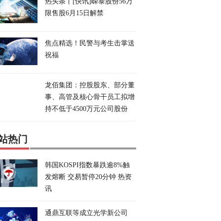
热头条丨[快讯]嵘泰股份56万
限售股6月15日解禁
焦点精选！民警与考生击掌送
祝福
龙佰集团：控股股东、部分董
事、高管及核心骨干员工拟增
持不低于4500万元公司股份
站热门
韩国KOSPI指数暴跌逾8%触
发熔断 交易暂停20分钟 热资
讯
通鼎互联等成立光学新公司