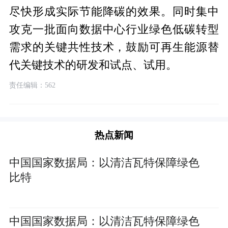
尽快形成实际节能降碳的效果。同时集中
攻克一批面向数据中心行业绿色低碳转型
需求的关键共性技术，鼓励可再生能源替
代关键技术的研发和试点、试用。
责任编辑：562
热点新闻
中国国家数据局：以清洁瓦特保障绿色
比特
中国国家数据局：以清洁瓦特保障绿色