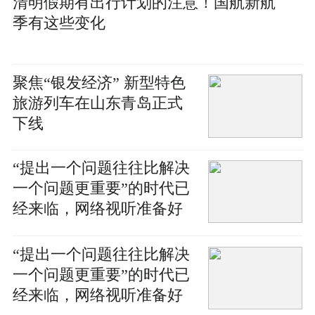
清明假期有出行计划的注意！国航新航
季有这些变化
聚焦“银发经济” 新型特色
旅游列车在山东青岛正式
下线
“提出一个问题往往比解决
一个问题更重要”的时代已
经来临，网络视听准备好
了吗？
“提出一个问题往往比解决
一个问题更重要”的时代已
经来临，网络视听准备好