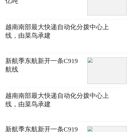
亿吨
越南南部最大快递自动化分拨中心上
线，由菜鸟承建
新航季东航新开一条C919
航线
越南南部最大快递自动化分拨中心上
线，由菜鸟承建
新航季东航新开一条C919