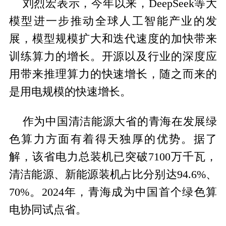
刘烈宏表示，今年以来，DeepSeek等大
模型进一步推动全球人工智能产业的发
展，模型规模扩大和迭代速度的加快带来
训练算力的增长。开源以及行业的深度应
用带来推理算力的快速增长，随之而来的
是用电规模的快速增长。
作为中国清洁能源大省的青海在发展绿
色算力方面有着得天独厚的优势。据了
解，该省电力总装机已突破7100万千瓦，
清洁能源、新能源装机占比分别达94.6%、
70%。2024年，青海成为中国首个绿色算
电协同试点省。