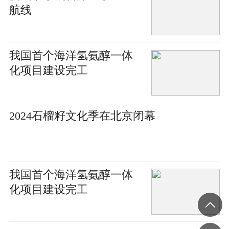
航线
我国首个海洋氢氨醇一体
化项目建设完工
2024石榴籽文化季在北京闭幕
我国首个海洋氢氨醇一体
化项目建设完工