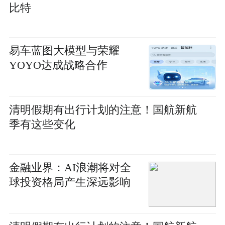
比特
易车蓝图大模型与荣耀
YOYO达成战略合作
清明假期有出行计划的注意！国航新航
季有这些变化
金融业界：AI浪潮将对全
球投资格局产生深远影响