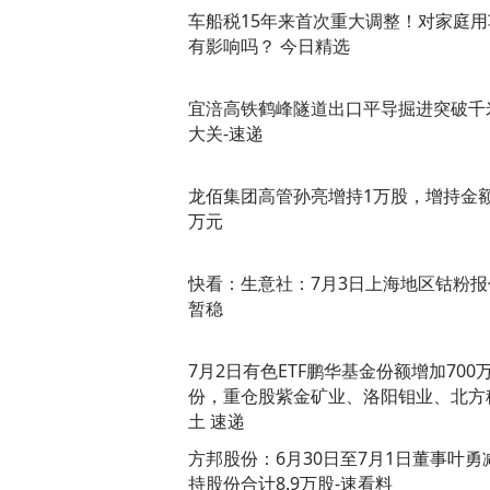
车船税15年来首次重大调整！对家庭用
有影响吗？ 今日精选
宜涪高铁鹤峰隧道出口平导掘进突破千
大关-速递
龙佰集团高管孙亮增持1万股，增持金额
万元
快看：生意社：7月3日上海地区钴粉报
暂稳
7月2日有色ETF鹏华基金份额增加700
份，重仓股紫金矿业、洛阳钼业、北方
土 速递
方邦股份：6月30日至7月1日董事叶勇
持股份合计8.9万股-速看料