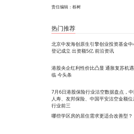
责任编辑：栎树
关键词：
财经要闻
实时要闻
热门推荐
北京中发海创原生引擎创业投资基金中
登记成立 出资额5亿 前沿资讯
港股央企红利性价比凸显 通胀复苏机
临 今头条
7月6日港股保险行业沽空数据盘点，中
人寿、友邦保险、中国平安沽空金额位
行业前三
哪些学区房的居住需求更适合改善型？