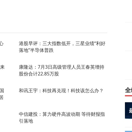
心
港股早评：三大指数低开，三星业绩“利好
落地”半导体普跌
遇来
康隆达：7月3日高级管理人员王春英增持
股份合计22.85万股
全
国
和讯王宇：科技再兑现！科技该怎么办？
居
中信建投：算力硬件高波动期 等待财报指
引落地