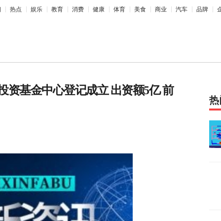
相
热点
娱乐
教育
消费
健康
体育
美食
商业
汽车
品牌
资基金中心登记成立 出资额5亿 前
热