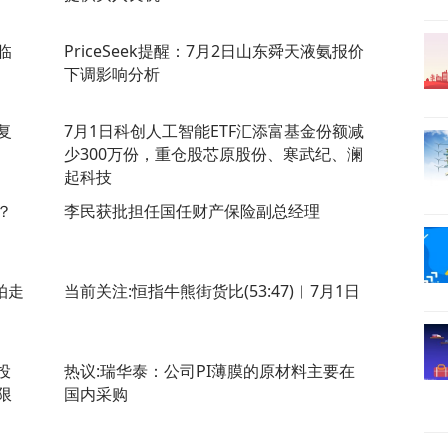
临
PriceSeek提醒：7月2日山东舜天液氨报价
下调影响分析
复
7月1日科创人工智能ETF汇添富基金份额减
少300万份，重仓股芯原股份、寒武纪、澜
起科技
？
李民获批担任国任财产保险副总经理
拍走
当前关注:恒指牛熊街货比(53:47)︱7月1日
投
热议:瑞华泰：公司PI薄膜的原材料主要在
限
国内采购